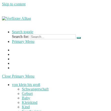
Skip to content
Verflixter
…
Alltag
einer
Search toggle
Mutter
Search for:
und
Primary Menu
Lehrerin
Close Primary Menu
von klein bis groß
Schwangerschaft
Geburt
Baby
Kleinkind
Kind