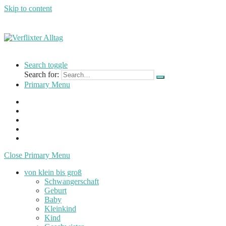
Skip to content
Verflixter
…
Alltag
einer
Search toggle
Mutter
Search for:
und
Primary Menu
Lehrerin
Close Primary Menu
von klein bis groß
Schwangerschaft
Geburt
Baby
Kleinkind
Kind