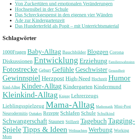
Von Zuckertüten und emotionalen Veränderungen
Hochsensibel in der Schule
Das Schreckgespenst in den eigenen vier Wänden
Ade zur Kindergartenzeit
Das Hunderterfeld als Popit – mit Unterrichtsmaterial
Schlagwörter
Baby-Alltag
Bloggen
1000Fragen
Bauchbilder
Corona
Entwicklung
Erziehung
Diskussionen
Familienwahnsinn
Fotostrecke
Gefühle
Geschwister
Geburt
Gesundheit
Humor
Gewinnspiel
Herzpost
High-Need
Hochzeit
Kinder-Alltag
Kindergarten
Kindermund
Kind-Alltag
Kleinkind-Alltag
Lehrerzeugs
Knigge
Mama-Alltag
Lieblingsspielzeug
Mini-Post
Mathematik
Schlafen
Schule
Rezepte
Neurodermitis
Outtakes
Schulkind
Tagging-
Tagebuch
Schwangerschaft
Staunen
Stillzeit
Spiele
Tipps & Ideen
Werbung
Working
Weihnachten
Mom