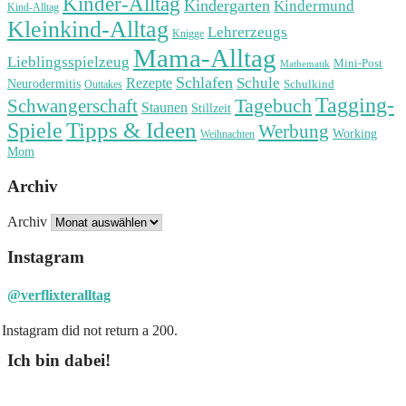
Kinder-Alltag
Kindergarten
Kindermund
Kind-Alltag
Kleinkind-Alltag
Lehrerzeugs
Knigge
Mama-Alltag
Lieblingsspielzeug
Mini-Post
Mathematik
Schlafen
Schule
Rezepte
Neurodermitis
Outtakes
Schulkind
Tagging-
Tagebuch
Schwangerschaft
Staunen
Stillzeit
Spiele
Tipps & Ideen
Werbung
Working
Weihnachten
Mom
Archiv
Archiv
Instagram
@verflixteralltag
Instagram did not return a 200.
Ich bin dabei!