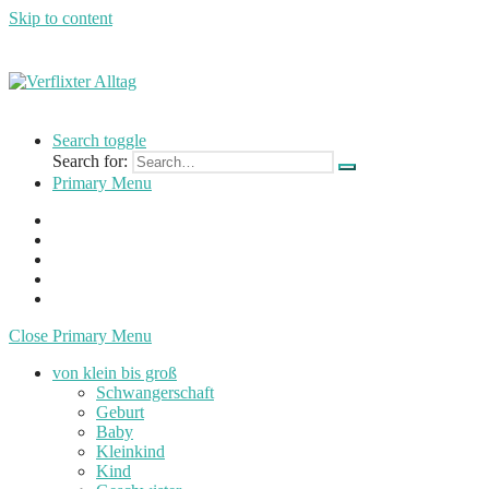
Skip to content
Verflixter
…
Alltag
einer
Search toggle
Mutter
Search for:
und
Primary Menu
Lehrerin
Close Primary Menu
von klein bis groß
Schwangerschaft
Geburt
Baby
Kleinkind
Kind