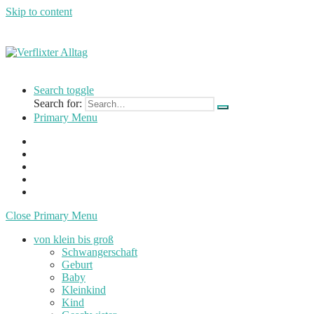
Skip to content
Verflixter
…
Alltag
einer
Search toggle
Mutter
Search for:
und
Primary Menu
Lehrerin
Close Primary Menu
von klein bis groß
Schwangerschaft
Geburt
Baby
Kleinkind
Kind