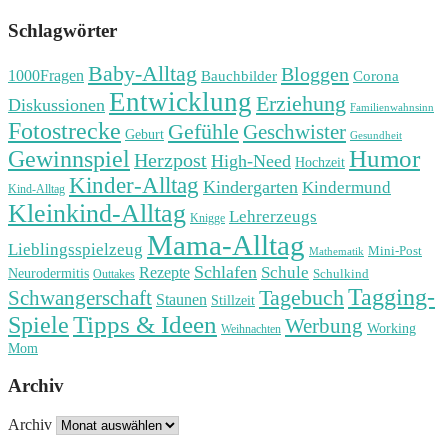
Schlagwörter
Baby-Alltag
Bloggen
1000Fragen
Bauchbilder
Corona
Entwicklung
Erziehung
Diskussionen
Familienwahnsinn
Fotostrecke
Gefühle
Geschwister
Geburt
Gesundheit
Humor
Gewinnspiel
Herzpost
High-Need
Hochzeit
Kinder-Alltag
Kindergarten
Kindermund
Kind-Alltag
Kleinkind-Alltag
Lehrerzeugs
Knigge
Mama-Alltag
Lieblingsspielzeug
Mini-Post
Mathematik
Schlafen
Schule
Rezepte
Neurodermitis
Outtakes
Schulkind
Tagging-
Tagebuch
Schwangerschaft
Staunen
Stillzeit
Spiele
Tipps & Ideen
Werbung
Working
Weihnachten
Mom
Archiv
Archiv