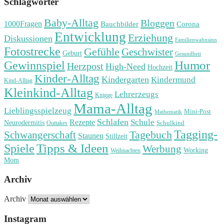
Schlagwörter
Baby-Alltag
Bloggen
1000Fragen
Bauchbilder
Corona
Entwicklung
Erziehung
Diskussionen
Familienwahnsinn
Fotostrecke
Gefühle
Geschwister
Geburt
Gesundheit
Humor
Gewinnspiel
Herzpost
High-Need
Hochzeit
Kinder-Alltag
Kindergarten
Kindermund
Kind-Alltag
Kleinkind-Alltag
Lehrerzeugs
Knigge
Mama-Alltag
Lieblingsspielzeug
Mini-Post
Mathematik
Schlafen
Schule
Rezepte
Neurodermitis
Outtakes
Schulkind
Tagging-
Tagebuch
Schwangerschaft
Staunen
Stillzeit
Spiele
Tipps & Ideen
Werbung
Working
Weihnachten
Mom
Archiv
Archiv
Instagram