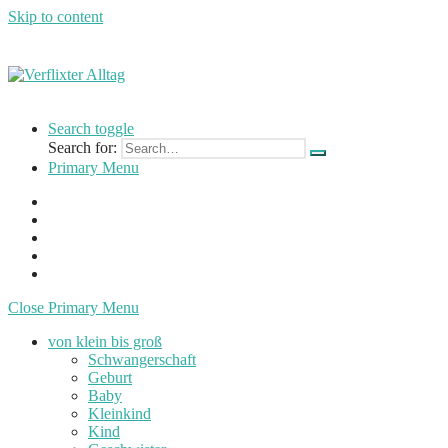
Skip to content
Verflixter
…
Alltag
einer
Search toggle
Mutter
Search for:
und
Primary Menu
Lehrerin
Close Primary Menu
von klein bis groß
Schwangerschaft
Geburt
Baby
Kleinkind
Kind