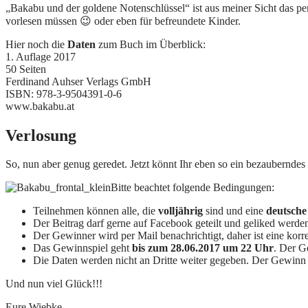
„Bakabu und der goldene Notenschlüssel“ ist aus meiner Sicht das per
vorlesen müssen 😉 oder eben für befreundete Kinder.
Hier noch die
Daten
zum Buch im Überblick:
1. Auflage 2017
50 Seiten
Ferdinand Auhser Verlags GmbH
ISBN: 978-3-9504391-0-6
www.bakabu.at
Verlosung
So, nun aber genug geredet. Jetzt könnt Ihr eben so ein bezauberndes
Bitte beachtet folgende Bedingungen:
Teilnehmen können alle, die
volljährig
sind und eine
deutsche
Der Beitrag darf gerne auf Facebook geteilt und geliked werde
Der Gewinner wird per Mail benachrichtigt, daher ist eine korr
Das Gewinnspiel geht
bis zum 28.06.2017 um 22 Uhr
. Der G
Die Daten werden nicht an Dritte weiter gegeben. Der Gewinn 
Und nun viel Glück!!!
Eure Wiebke