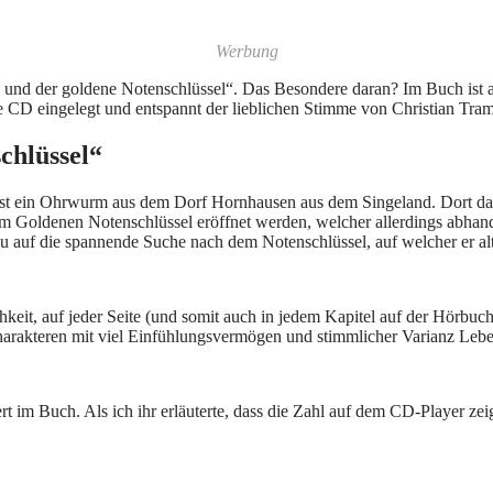
Werbung
 und der goldene Notenschlüssel“. Das Besondere daran? Im Buch ist a
 CD eingelegt und entspannt der lieblichen Stimme von Christian Tram
chlüssel“
st ein Ohrwurm aus dem Dorf Hornhausen aus dem Singeland. Dort darf e
m Goldenen Notenschlüssel eröffnet werden, welcher allerdings abhanden
u auf die spannende Suche nach dem Notenschlüssel, auf welcher er a
lichkeit, auf jeder Seite (und somit auch in jedem Kapitel auf der Hör
Charakteren mit viel Einfühlungsvermögen und stimmlicher Varianz Lebe
t im Buch. Als ich ihr erläuterte, dass die Zahl auf dem CD-Player zei