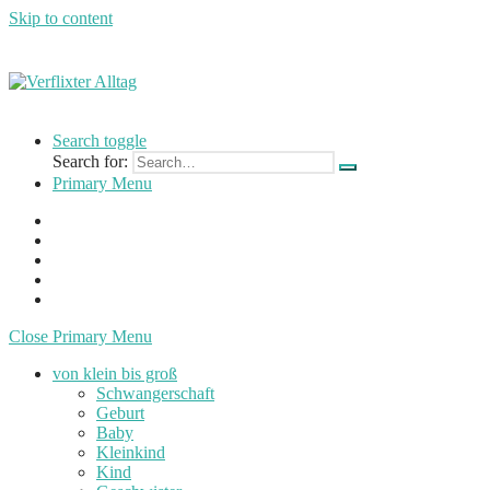
Skip to content
Verflixter
…
Alltag
einer
Search toggle
Mutter
Search for:
und
Primary Menu
Lehrerin
Close Primary Menu
von klein bis groß
Schwangerschaft
Geburt
Baby
Kleinkind
Kind