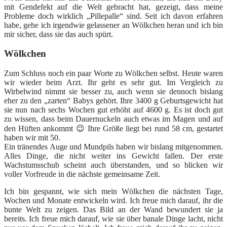
mit Gendefekt auf die Welt gebracht hat, gezeigt, dass meine
Probleme doch wirklich „Pillepalle“ sind. Seit ich davon erfahren
habe, gehe ich irgendwie gelassener an Wölkchen heran und ich bin
mir sicher, dass sie das auch spürt.
Wölkchen
Zum Schluss noch ein paar Worte zu Wölkchen selbst. Heute waren
wir wieder beim Arzt. Ihr geht es sehr gut. Im Vergleich zu
Wirbelwind nimmt sie besser zu, auch wenn sie dennoch bislang
eher zu den „zarten“ Babys gehört. Ihre 3400 g Geburtsgewicht hat
sie nun nach sechs Wochen gut erhöht auf 4600 g. Es ist doch gut
zu wissen, dass beim Dauernuckeln auch etwas im Magen und auf
den Hüften ankommt 😉 Ihre Größe liegt bei rund 58 cm, gestartet
haben wir mit 50.
Ein tränendes Auge und Mundpils haben wir bislang mitgenommen.
Alles Dinge, die nicht weiter ins Gewicht fallen. Der erste
Wachstumsschub scheint auch überstanden, und so blicken wir
voller Vorfreude in die nächste gemeinsame Zeit.
Ich bin gespannt, wie sich mein Wölkchen die nächsten Tage,
Wochen und Monate entwickeln wird. Ich freue mich darauf, ihr die
bunte Welt zu zeigen. Das Bild an der Wand bewundert sie ja
bereits. Ich freue mich darauf, wie sie über banale Dinge lacht, nicht