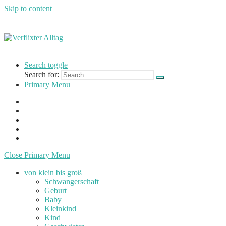
Skip to content
Verflixter
…
Alltag
einer
Search toggle
Mutter
Search for:
und
Primary Menu
Lehrerin
Close Primary Menu
von klein bis groß
Schwangerschaft
Geburt
Baby
Kleinkind
Kind