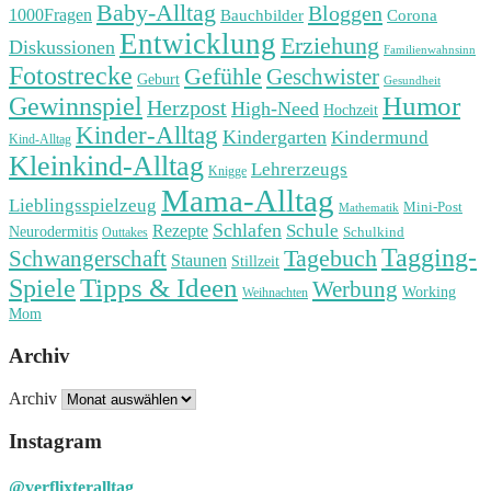
Baby-Alltag
Bloggen
1000Fragen
Bauchbilder
Corona
Entwicklung
Erziehung
Diskussionen
Familienwahnsinn
Fotostrecke
Gefühle
Geschwister
Geburt
Gesundheit
Humor
Gewinnspiel
Herzpost
High-Need
Hochzeit
Kinder-Alltag
Kindergarten
Kindermund
Kind-Alltag
Kleinkind-Alltag
Lehrerzeugs
Knigge
Mama-Alltag
Lieblingsspielzeug
Mini-Post
Mathematik
Schlafen
Schule
Rezepte
Neurodermitis
Outtakes
Schulkind
Tagging-
Tagebuch
Schwangerschaft
Staunen
Stillzeit
Spiele
Tipps & Ideen
Werbung
Working
Weihnachten
Mom
Archiv
Archiv
Instagram
@verflixteralltag