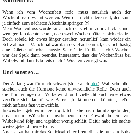
Wochenfluss
Wenn ich vom Wochenbett rede, muss natürlich auch der
Wochenfluss erwähnt werden. Wen das nicht interessiert, der kann
ja einfach zum nächsten Abschnitt springen 😉
Mein Wochenfluss wurde kurz nach der Geburt zum Glück schnell
weniger. Ich dachte schon, nach zwei Wochen hätte es sich erledigt.
Doch sobald ich etwas länger draußen herumlief, kam wieder ein
Schwall nach. Manchmal war das so viel auf einmal, dass ich hastig
eine Toilette aufsuchen musste. Sehr lästig! Endlich nach 5 Wochen
war der Spuk dann beendet. Interessant, dass der Wochenfluss bei
Wirbelwind damals bereits nach 4 Wochen versiegt war.
Und sonst so…
Der Anfang war für mich schwer (siehe auch
hier
). Wahrscheinlich
spielten auch die Hormone keine unwesentliche Rolle. Doch auch
die Erinnerungen an Wirbelwind und vielleicht auch eine etwas
verklärte sich darauf, wie Babys „funktionieren“ könnten, ließen
mich anfangs fast verzweifeln.
Inzwischen geht es mir sehr gut. Ich habe mich damit abgefunden,
dass mein Wölkchen anscheinend den Gewohnheiten von
Wirbelwind folgt und tagsüber wenig schläft. Dafür habe ich nachts
weitestgehend meine Ruhe.
Noch dazu hat mir das Schicksal einer Freundin, die nun ein Baby