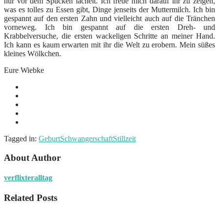
nur vor dem Spucken lächelt. Ich freue mich darauf ihr zu zeigen,
was es tolles zu Essen gibt, Dinge jenseits der Muttermilch. Ich bin
gespannt auf den ersten Zahn und vielleicht auch auf die Tränchen
vorneweg. Ich bin gespannt auf die ersten Dreh- und
Krabbelversuche, die ersten wackeligen Schritte an meiner Hand.
Ich kann es kaum erwarten mit ihr die Welt zu erobern. Mein süßes
kleines Wölkchen.
Eure Wiebke
Tagged in:
Geburt
Schwangerschaft
Stillzeit
About Author
verflixteralltag
Related Posts