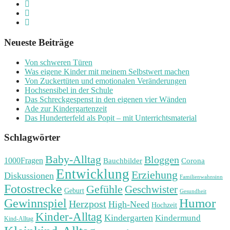
Neueste Beiträge
Von schweren Türen
Was eigene Kinder mit meinem Selbstwert machen
Von Zuckertüten und emotionalen Veränderungen
Hochsensibel in der Schule
Das Schreckgespenst in den eigenen vier Wänden
Ade zur Kindergartenzeit
Das Hunderterfeld als Popit – mit Unterrichtsmaterial
Schlagwörter
Baby-Alltag
Bloggen
1000Fragen
Bauchbilder
Corona
Entwicklung
Erziehung
Diskussionen
Familienwahnsinn
Fotostrecke
Gefühle
Geschwister
Geburt
Gesundheit
Humor
Gewinnspiel
Herzpost
High-Need
Hochzeit
Kinder-Alltag
Kindergarten
Kindermund
Kind-Alltag