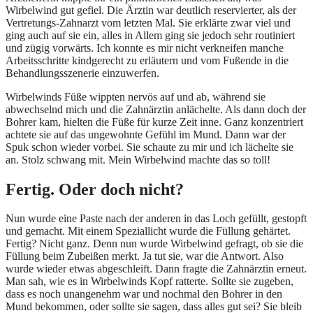
Wirbelwind gut gefiel. Die Ärztin war deutlich reservierter, als der
Vertretungs-Zahnarzt vom letzten Mal. Sie erklärte zwar viel und
ging auch auf sie ein, alles in Allem ging sie jedoch sehr routiniert
und zügig vorwärts. Ich konnte es mir nicht verkneifen manche
Arbeitsschritte kindgerecht zu erläutern und vom Fußende in die
Behandlungsszenerie einzuwerfen.
Wirbelwinds Füße wippten nervös auf und ab, während sie
abwechselnd mich und die Zahnärztin anlächelte. Als dann doch der
Bohrer kam, hielten die Füße für kurze Zeit inne. Ganz konzentriert
achtete sie auf das ungewohnte Gefühl im Mund. Dann war der
Spuk schon wieder vorbei. Sie schaute zu mir und ich lächelte sie
an. Stolz schwang mit. Mein Wirbelwind machte das so toll!
Fertig. Oder doch nicht?
Nun wurde eine Paste nach der anderen in das Loch gefüllt, gestopft
und gemacht. Mit einem Speziallicht wurde die Füllung gehärtet.
Fertig? Nicht ganz. Denn nun wurde Wirbelwind gefragt, ob sie die
Füllung beim Zubeißen merkt. Ja tut sie, war die Antwort. Also
wurde wieder etwas abgeschleift. Dann fragte die Zahnärztin erneut.
Man sah, wie es in Wirbelwinds Kopf ratterte. Sollte sie zugeben,
dass es noch unangenehm war und nochmal den Bohrer in den
Mund bekommen, oder sollte sie sagen, dass alles gut sei? Sie bleib