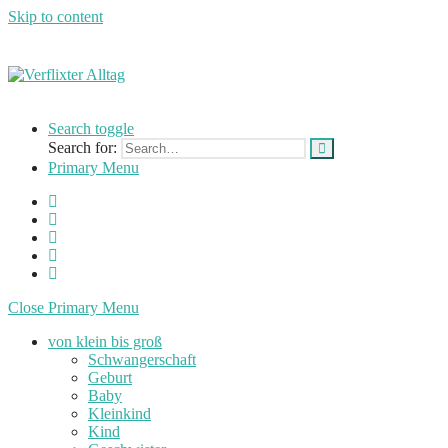
Skip to content
Verflixter
…
Alltag
einer
Search toggle
Mutter
Search for:
und
Primary Menu
Lehrerin
Close Primary Menu
von klein bis groß
Schwangerschaft
Geburt
Baby
Kleinkind
Kind