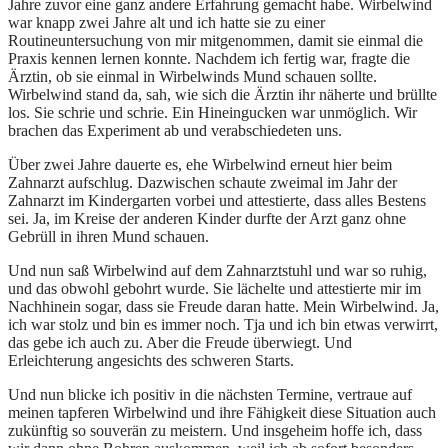
Jahre zuvor eine ganz andere Erfahrung gemacht habe. Wirbelwind
war knapp zwei Jahre alt und ich hatte sie zu einer
Routineuntersuchung von mir mitgenommen, damit sie einmal die
Praxis kennen lernen konnte. Nachdem ich fertig war, fragte die
Ärztin, ob sie einmal in Wirbelwinds Mund schauen sollte.
Wirbelwind stand da, sah, wie sich die Ärztin ihr näherte und brüllte
los. Sie schrie und schrie. Ein Hineingucken war unmöglich. Wir
brachen das Experiment ab und verabschiedeten uns.
Über zwei Jahre dauerte es, ehe Wirbelwind erneut hier beim
Zahnarzt aufschlug. Dazwischen schaute zweimal im Jahr der
Zahnarzt im Kindergarten vorbei und attestierte, dass alles Bestens
sei. Ja, im Kreise der anderen Kinder durfte der Arzt ganz ohne
Gebrüll in ihren Mund schauen.
Und nun saß Wirbelwind auf dem Zahnarztstuhl und war so ruhig,
und das obwohl gebohrt wurde. Sie lächelte und attestierte mir im
Nachhinein sogar, dass sie Freude daran hatte. Mein Wirbelwind. Ja,
ich war stolz und bin es immer noch. Tja und ich bin etwas verwirrt,
das gebe ich auch zu. Aber die Freude überwiegt. Und
Erleichterung angesichts des schweren Starts.
Und nun blicke ich positiv in die nächsten Termine, vertraue auf
meinen tapferen Wirbelwind und ihre Fähigkeit diese Situation auch
zukünftig so souverän zu meistern. Und insgeheim hoffe ich, dass