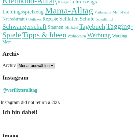
Kleinkind-Alltag
Lehrerzeugs
Knigge
Mama-Alltag
Lieblingsspielzeug
Mini-Post
Mathematik
Schlafen
Schule
Rezepte
Neurodermitis
Outtakes
Schulkind
Tagging-
Tagebuch
Schwangerschaft
Staunen
Stillzeit
Spiele
Tipps & Ideen
Werbung
Working
Weihnachten
Mom
Archiv
Archiv
Instagram
@verflixteralltag
Instagram did not return a 200.
Ich bin dabei!
Image