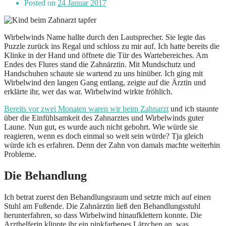
Posted on
24 Januar 2017
Wirbelwinds Name hallte durch den Lautsprecher. Sie legte das
Puzzle zurück ins Regal und schloss zu mir auf. Ich hatte bereits die
Klinke in der Hand und öffnete die Tür des Wartebereiches. Am
Endes des Flures stand die Zahnärztin. Mit Mundschutz und
Handschuhen schaute sie wartend zu uns hinüber. Ich ging mit
Wirbelwind den langen Gang entlang, zeigte auf die Ärztin und
erklärte ihr, wer das war. Wirbelwind wirkte fröhlich.
Bereits vor zwei Monaten waren wir beim Zahnarzt
und ich staunte
über die Einfühlsamkeit des Zahnarztes und Wirbelwinds guter
Laune. Nun gut, es wurde auch nicht gebohrt. Wie würde sie
reagieren, wenn es doch einmal so weit sein würde? Tja gleich
würde ich es erfahren. Denn der Zahn von damals machte weiterhin
Probleme.
Die Behandlung
Ich betrat zuerst den Behandlungsraum und setzte mich auf einen
Stuhl am Fußende. Die Zahnärztin ließ den Behandlungsstuhl
herunterfahren, so dass Wirbelwind hinaufklettern konnte. Die
Arzthelferin klippte ihr ein pinkfarbenes Lätzchen an, was