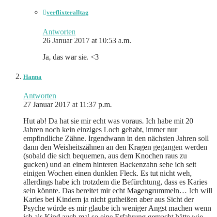
verflixteralltag
Antworten
26 Januar 2017 at 10:53 a.m.
Ja, das war sie. <3
Hanna
Antworten
27 Januar 2017 at 11:37 p.m.
Hut ab! Da hat sie mir echt was voraus. Ich habe mit 20
Jahren noch kein einziges Loch gehabt, immer nur
empfindliche Zähne. Irgendwann in den nächsten Jahren soll
dann den Weisheitszähnen an den Kragen gegangen werden
(sobald die sich bequemen, aus dem Knochen raus zu
gucken) und an einem hinteren Backenzahn sehe ich seit
einigen Wochen einen dunklen Fleck. Es tut nicht weh,
allerdings habe ich trotzdem die Befürchtung, dass es Karies
sein könnte. Das bereitet mir echt Magengrummeln… Ich will
Karies bei Kindern ja nicht gutheißen aber aus Sicht der
Psyche würde es mir glaube ich weniger Angst machen wenn
ich als Kind auch mal so eine Erfahrung gemacht hätte wie