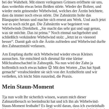
bei der Wahrheit. Mit einem verlegenen Grinsen eröffnete sie uns,
dass weiterhin etwas beim Beißen störte. Wieder der Bohrer, und
wieder mein grinsender Wirbelwind, welches der Ärztin beichtete,
dass da immer noch etwas störte. Die Zahnärztin holte das
Blaupapier heraus und machte sich erneut ans Werk. Und auch jetzt
war es noch nicht gut. Die Zahnärztin war begeistert von
Wirbelwinds Direktheit. „Sie macht das sehr gut und sagt genau,
was sie möchte. Das ist prima.“ Noch einmal nachgebohrt und
schließlich verkündete Wirbelwind stolz: „Jetzt ist es vieeeeel
besser“. Damit gab sich die Ärztin zufrieden und Wirbelwind durfte
den Zahnarztstuhl verlassen.
Am Empfang durfte sich Wirbelwind wieder etwas Kleines
aussuchen. Sie entschied sich diesmal für eine kleine
Milchzahnschachtel in Zahnoptik. Na nun wird der Zahn ja
hoffentlich noch etwas halten 😉 Mit den Worten „Das hat Spaß
gemacht“ verabschiedete sie sich von der Arzthelferin und wir
verließen, ich leicht Stirn runzelnd, die Praxis.
Mein Staun-Moment
Tja nun wollt Ihr sicherlich wissen, warum mich dieser
Zahnarztbesuch so beeindruckt hat und ich ihn als Wirbelwind-
Staun-Moment festhalte? Es liegt wohl daran, dass ich zweieinhalb