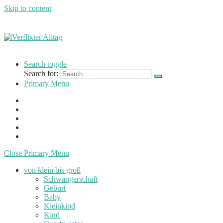
Skip to content
Verflixter
…
Alltag
einer
Search toggle
Mutter
Search for:
und
Primary Menu
Lehrerin
Close Primary Menu
von klein bis groß
Schwangerschaft
Geburt
Baby
Kleinkind
Kind