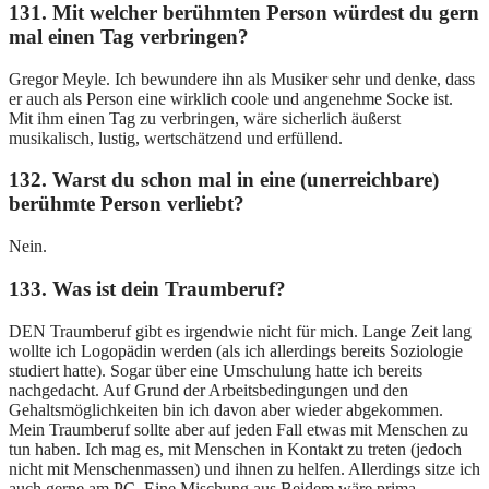
131. Mit welcher berühmten Person würdest du gern
mal einen Tag verbringen?
Gregor Meyle. Ich bewundere ihn als Musiker sehr und denke, dass
er auch als Person eine wirklich coole und angenehme Socke ist.
Mit ihm einen Tag zu verbringen, wäre sicherlich äußerst
musikalisch, lustig, wertschätzend und erfüllend.
132. Warst du schon mal in eine (unerreichbare)
berühmte Person verliebt?
Nein.
133. Was ist dein Traumberuf?
DEN Traumberuf gibt es irgendwie nicht für mich. Lange Zeit lang
wollte ich Logopädin werden (als ich allerdings bereits Soziologie
studiert hatte). Sogar über eine Umschulung hatte ich bereits
nachgedacht. Auf Grund der Arbeitsbedingungen und den
Gehaltsmöglichkeiten bin ich davon aber wieder abgekommen.
Mein Traumberuf sollte aber auf jeden Fall etwas mit Menschen zu
tun haben. Ich mag es, mit Menschen in Kontakt zu treten (jedoch
nicht mit Menschenmassen) und ihnen zu helfen. Allerdings sitze ich
auch gerne am PC. Eine Mischung aus Beidem wäre prima.