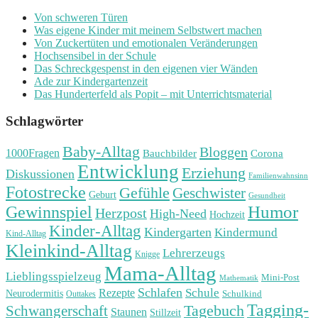
Von schweren Türen
Was eigene Kinder mit meinem Selbstwert machen
Von Zuckertüten und emotionalen Veränderungen
Hochsensibel in der Schule
Das Schreckgespenst in den eigenen vier Wänden
Ade zur Kindergartenzeit
Das Hunderterfeld als Popit – mit Unterrichtsmaterial
Schlagwörter
Baby-Alltag
Bloggen
1000Fragen
Bauchbilder
Corona
Entwicklung
Erziehung
Diskussionen
Familienwahnsinn
Fotostrecke
Gefühle
Geschwister
Geburt
Gesundheit
Humor
Gewinnspiel
Herzpost
High-Need
Hochzeit
Kinder-Alltag
Kindergarten
Kindermund
Kind-Alltag
Kleinkind-Alltag
Lehrerzeugs
Knigge
Mama-Alltag
Lieblingsspielzeug
Mini-Post
Mathematik
Schlafen
Schule
Rezepte
Neurodermitis
Outtakes
Schulkind
Tagging-
Tagebuch
Schwangerschaft
Staunen
Stillzeit