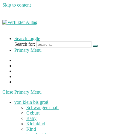
Skip to content
Verflixter
…
Alltag
einer
Search toggle
Mutter
Search for:
und
Primary Menu
Lehrerin
Close Primary Menu
von klein bis groß
Schwangerschaft
Geburt
Baby
Kleinkind
Kind