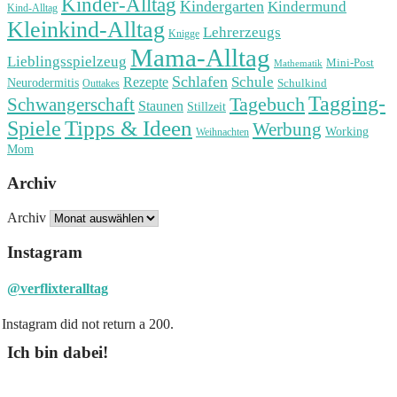
Kinder-Alltag
Kindergarten
Kindermund
Kind-Alltag
Kleinkind-Alltag
Lehrerzeugs
Knigge
Mama-Alltag
Lieblingsspielzeug
Mini-Post
Mathematik
Schlafen
Schule
Rezepte
Neurodermitis
Outtakes
Schulkind
Tagging-
Tagebuch
Schwangerschaft
Staunen
Stillzeit
Spiele
Tipps & Ideen
Werbung
Working
Weihnachten
Mom
Archiv
Archiv
Instagram
@verflixteralltag
Instagram did not return a 200.
Ich bin dabei!