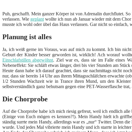
Puh, geschafft. Mein ganzer Körper ist von Adrenalin durchflutet. S
verlassen. Wie
geplant
wollte ich nun ab Januar wieder mit dem Chor 
musste ich wohl oder übel das Haus verlassen. Gar nicht so einfach
Planung ist alles
Ja, ich weiß gerne im Voraus, was auf mich zu kommt. Ich bin nicht s
Geburt der Kinder besser geworden ist, wirklich! Ach worauf woll
Einschlafstillen abgewöhnt
. Ziel war es, dass sie im Falle eines 
Nebeneffekt: Sie schläft etwas länger, drei bis vier Stunden am St
Heute dann habe ich darauf geachtet, dass sie nachmittags nicht noc
nur, dass sie bereits 14 Uhr aus ihrem Mittagsschläfchen erwachte (
1/2 Stunden Wachzeit wie in Trance ihren Mund, um den Kleister z
selbstverständlich ganz behutsam gegen eine PET-Wasserflasche trat,
Die Chorprobe
Auf die Chorprobe habe ich mich riesig gefreut, weil ich endlich a
(Einige von Euch mögen es kennen?!). Mein Handy hielt ich griffb
ständig surrte mein Handy, allerdings war es „nur“ Twitter. Denn die 
wurde. Und jedes Mal vibrierte mein Handy und ich starrte in leichter