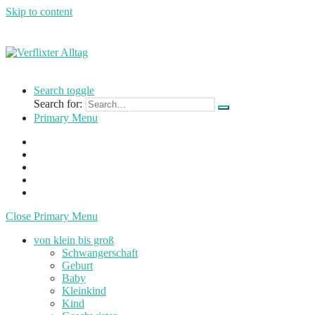
Skip to content
Verflixter
…
Alltag
einer
Search toggle
Mutter
Search for:
und
Primary Menu
Lehrerin
Close Primary Menu
von klein bis groß
Schwangerschaft
Geburt
Baby
Kleinkind
Kind