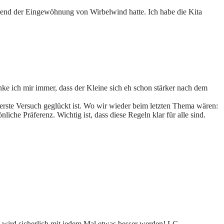
während der Eingewöhnung von Wirbelwind hatte. Ich habe die Kita
nke ich mir immer, dass der Kleine sich eh schon stärker nach dem
r erste Versuch geglückt ist. Wo wir wieder beim letzten Thema wären:
liche Präferenz. Wichtig ist, dass diese Regeln klar für alle sind.
s wird sicherlich mit jedem Mal etwas besser werden! LG