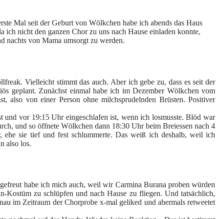
 erste Mal seit der Geburt von Wölkchen habe ich abends das Haus
da ich nicht den ganzen Chor zu uns nach Hause einladen konnte,
 und nachts von Mama umsorgt zu werden.
freak. Vielleicht stimmt das auch. Aber ich gebe zu, dass es seit der
nutiös geplant. Zunächst einmal habe ich im Dezember Wölkchen vom
t, also von einer Person ohne milchsprudelnden Brüsten. Positiver
st und vor 19:15 Uhr eingeschlafen ist, wenn ich losmusste. Blöd war
 durch, und so öffnete Wölkchen dann 18:30 Uhr beim Breiessen nach 4
ehe sie tief und fest schlummerte. Das weiß ich deshalb, weil ich
 also los.
d gefreut habe ich mich auch, weil wir Carmina Burana proben würden
n-Kostüm zu schlüpfen und nach Hause zu fliegen. Und tatsächlich,
enau im Zeitraum der Chorprobe x-mal geliked und abermals retweetet