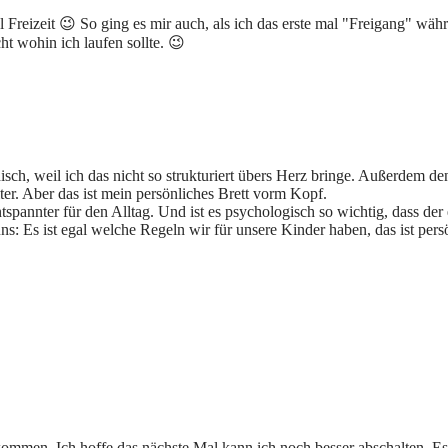
iel Freizeit 😉 So ging es mir auch, als ich das erste mal "Freigang" 
t wohin ich laufen sollte. 😉
ch, weil ich das nicht so strukturiert übers Herz bringe. Außerdem de
ter. Aber das ist mein persönliches Brett vorm Kopf.
tspannter für den Alltag. Und ist es psychologisch so wichtig, dass de
s: Es ist egal welche Regeln wir für unsere Kinder haben, das ist persön
ekommen. Ich hoffe das nächste Mal kann ich noch besser abschalten. E