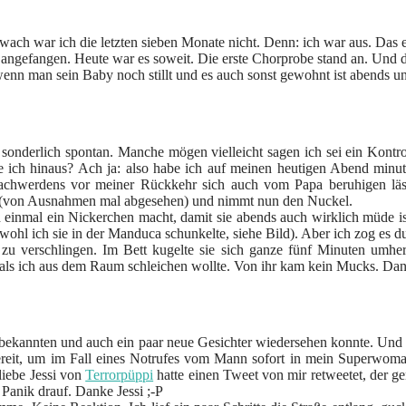
o wach war ich die letzten sieben Monate nicht. Denn: ich war aus. Das
angefangen. Heute war es soweit. Die erste Chorprobe stand an. Und 
, wenn man sein Baby noch stillt und es auch sonst gewohnt ist abends
onderlich spontan. Manche mögen vielleicht sagen ich sei ein Kontroll
te ich hinaus? Ach ja: also habe ich auf meinen heutigen Abend mi
Wachwerdens vor meiner Rückkehr sich auch vom Papa beruhigen läss
ück (von Ausnahmen mal abgesehen) und nimmt nun den Nuckel.
h einmal ein Nickerchen macht, damit sie abends auch wirklich müde i
obwohl ich sie in der Manduca schunkelte, siehe Bild). Aber ich zog es
u verschlingen. Im Bett kugelte sie sich ganze fünf Minuten umher, 
 als ich aus dem Raum schleichen wollte. Von ihr kam kein Mucks. Dann
lle bekannten und auch ein paar neue Gesichter wiedersehen konnte. Un
ereit, um im Fall eines Notrufes vom Mann sofort in mein Superwoma
liebe Jessi von
Terrorpüppi
hatte einen Tweet von mir retweetet, der g
 Panik drauf. Danke Jessi ;-P