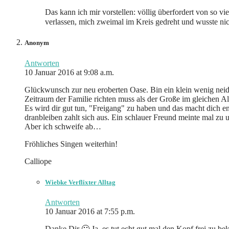
Das kann ich mir vorstellen: völlig überfordert von so v
verlassen, mich zweimal im Kreis gedreht und wusste nich
Anonym
Antworten
10 Januar 2016 at 9:08 a.m.
Glückwunsch zur neu eroberten Oase. Bin ein klein wenig neidis
Zeitraum der Familie richten muss als der Große im gleichen Al
Es wird dir gut tun, "Freigang" zu haben und das macht dich en
dranbleiben zahlt sich aus. Ein schlauer Freund meinte mal zu un
Aber ich schweife ab…
Fröhliches Singen weiterhin!
Calliope
Wiebke Verflixter Alltag
Antworten
10 Januar 2016 at 7:55 p.m.
Danke Dir 🙂 Ja, es tut echt gut mal den Kopf frei zu b