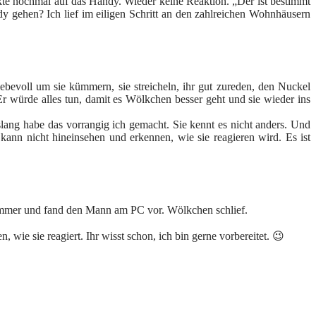
kte nochmal auf das Handy. Wieder keine Reaktion. „Der ist bestimmt
y gehen? Ich lief im eiligen Schritt an den zahlreichen Wohnhäusern
evoll um sie kümmern, sie streicheln, ihr gut zureden, den Nuckel
Er würde alles tun, damit es Wölkchen besser geht und sie wieder ins
ang habe das vorrangig ich gemacht. Sie kennt es nicht anders. Und
kann nicht hineinsehen und erkennen, wie sie reagieren wird. Es ist
nzimmer und fand den Mann am PC vor. Wölkchen schlief.
ie sie reagiert. Ihr wisst schon, ich bin gerne vorbereitet. 😉