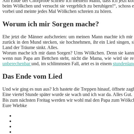
Am Ende der Chorprobe schrieb ich meinem Mann, dass ich jetzt komm
beim Wölkchen und versucht sie vergeblich zu beruhigen!“, schoss e
vorbei und meinte jedes Mal Wölkchen schreien zu hören.
Worum ich mir Sorgen mache?
Ehe jetzt die Männer aufschreien: um meinen Mann machte ich mir 
zurück in den Mund stecken, sie hochnehmen, ihr ein Lied singen, si
Land der Träume sinkt. Alles.
Worum mache ich mir dann Sorgen? Ums Wölkchen. Denn sie kann ich 
wenn nun Papa am Bettchen steht, nicht die Mama, wie wird sie reag
unberechenbar
und, im schlimmsten Fall, artet es in einem
stundenlan
Das Ende vom Lied
Und wie ging es nun aus? Ich hastete die Treppen hinauf, öffnete za
Eine viertel Stunde später wurde sie wach und ich war da. Alles Gut.
Bis zum nächsten Freitag werden wir wohl mal den Papa zum Wölkchen 
Eure Wiebke