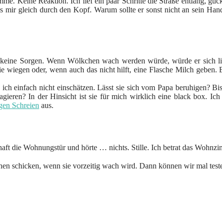
e. Keine Reaktion. Ich lief ein paar Schritte die Straße entlang, guc
s mir gleich durch den Kopf. Warum sollte er sonst nicht an sein Hand
keine Sorgen. Wenn Wölkchen wach werden würde, würde er sich lieb
e wiegen oder, wenn auch das nicht hilft, eine Flasche Milch geben. 
einfach nicht einschätzen. Lässt sie sich vom Papa beruhigen? Bisl
ieren? In der Hinsicht ist sie für mich wirklich eine black box. Ich 
gen Schreien
aus.
ghaft die Wohnungstür und hörte … nichts. Stille. Ich betrat das Woh
schicken, wenn sie vorzeitig wach wird. Dann können wir mal testen, w