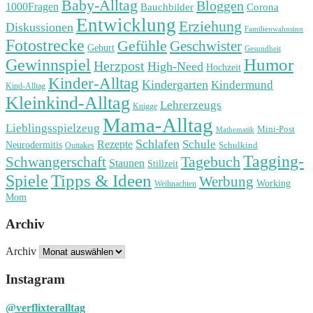
Baby-Alltag
Bloggen
1000Fragen
Bauchbilder
Corona
Entwicklung
Erziehung
Diskussionen
Familienwahnsinn
Fotostrecke
Gefühle
Geschwister
Geburt
Gesundheit
Humor
Gewinnspiel
Herzpost
High-Need
Hochzeit
Kinder-Alltag
Kindergarten
Kindermund
Kind-Alltag
Kleinkind-Alltag
Lehrerzeugs
Knigge
Mama-Alltag
Lieblingsspielzeug
Mini-Post
Mathematik
Schlafen
Schule
Rezepte
Neurodermitis
Outtakes
Schulkind
Tagging-
Tagebuch
Schwangerschaft
Staunen
Stillzeit
Spiele
Tipps & Ideen
Werbung
Working
Weihnachten
Mom
Archiv
Archiv
Instagram
@verflixteralltag