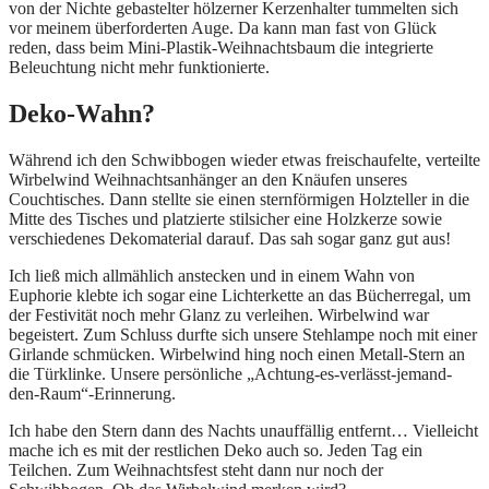
von der Nichte gebastelter hölzerner Kerzenhalter tummelten sich
vor meinem überforderten Auge. Da kann man fast von Glück
reden, dass beim Mini-Plastik-Weihnachtsbaum die integrierte
Beleuchtung nicht mehr funktionierte.
Deko-Wahn?
Während ich den Schwibbogen wieder etwas freischaufelte, verteilte
Wirbelwind Weihnachtsanhänger an den Knäufen unseres
Couchtisches. Dann stellte sie einen sternförmigen Holzteller in die
Mitte des Tisches und platzierte stilsicher eine Holzkerze sowie
verschiedenes Dekomaterial darauf. Das sah sogar ganz gut aus!
Ich ließ mich allmählich anstecken und in einem Wahn von
Euphorie klebte ich sogar eine Lichterkette an das Bücherregal, um
der Festivität noch mehr Glanz zu verleihen. Wirbelwind war
begeistert. Zum Schluss durfte sich unsere Stehlampe noch mit einer
Girlande schmücken. Wirbelwind hing noch einen Metall-Stern an
die Türklinke. Unsere persönliche „Achtung-es-verlässt-jemand-
den-Raum“-Erinnerung.
Ich habe den Stern dann des Nachts unauffällig entfernt… Vielleicht
mache ich es mit der restlichen Deko auch so. Jeden Tag ein
Teilchen. Zum Weihnachtsfest steht dann nur noch der