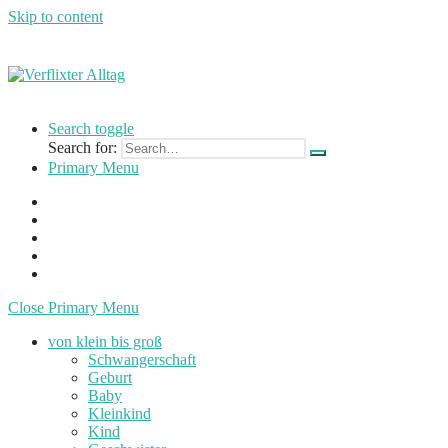
Skip to content
Verflixter
…
Alltag
einer
Search toggle
Mutter
Search for:
und
Primary Menu
Lehrerin
Close Primary Menu
von klein bis groß
Schwangerschaft
Geburt
Baby
Kleinkind
Kind