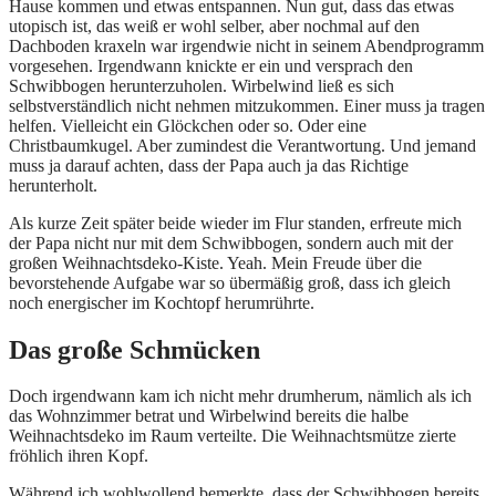
Hause kommen und etwas entspannen. Nun gut, dass das etwas
utopisch ist, das weiß er wohl selber, aber nochmal auf den
Dachboden kraxeln war irgendwie nicht in seinem Abendprogramm
vorgesehen. Irgendwann knickte er ein und versprach den
Schwibbogen herunterzuholen. Wirbelwind ließ es sich
selbstverständlich nicht nehmen mitzukommen. Einer muss ja tragen
helfen. Vielleicht ein Glöckchen oder so. Oder eine
Christbaumkugel. Aber zumindest die Verantwortung. Und jemand
muss ja darauf achten, dass der Papa auch ja das Richtige
herunterholt.
Als kurze Zeit später beide wieder im Flur standen, erfreute mich
der Papa nicht nur mit dem Schwibbogen, sondern auch mit der
großen Weihnachtsdeko-Kiste. Yeah. Mein Freude über die
bevorstehende Aufgabe war so übermäßig groß, dass ich gleich
noch energischer im Kochtopf herumrührte.
Das große Schmücken
Doch irgendwann kam ich nicht mehr drumherum, nämlich als ich
das Wohnzimmer betrat und Wirbelwind bereits die halbe
Weihnachtsdeko im Raum verteilte. Die Weihnachtsmütze zierte
fröhlich ihren Kopf.
Während ich wohlwollend bemerkte, dass der Schwibbogen bereits