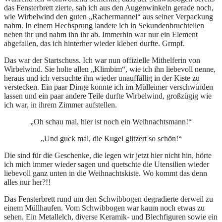
das Fensterbrett zierte, sah ich aus den Augenwinkeln gerade noch,
wie Wirbelwind den guten „Rachermannel“ aus seiner Verpackung
nahm. In einem Hechsprung landete ich in Sekundenbruchteilen
neben ihr und nahm ihn ihr ab. Immerhin war nur ein Element
abgefallen, das ich hinterher wieder kleben durfte. Grmpf.
Das war der Startschuss. Ich war nun offizielle Mithelferin von
Wirbelwind. Sie holte allen „Klimbim“, wie ich ihn liebevoll nenne,
heraus und ich versuchte ihn wieder unauffällig in der Kiste zu
verstecken. Ein paar Dinge konnte ich im Mülleimer verschwinden
lassen und ein paar andere Teile durfte Wirbelwind, großzügig wie
ich war, in ihrem Zimmer aufstellen.
„Oh schau mal, hier ist noch ein Weihnachtsmann!“
„Und guck mal, die Kugel glitzert so schön!“
Die sind für die Geschenke, die legen wir jetzt hier nicht hin, hörte
ich mich immer wieder sagen und quetschte die Utensilien wieder
liebevoll ganz unten in die Weihnachtskiste. Wo kommt das denn
alles nur her?!!
Das Fensterbrett rund um den Schwibbogen degradierte derweil zu
einem Müllhaufen. Vom Schwibbogen war kaum noch etwas zu
sehen. Ein Metallelch, diverse Keramik- und Blechfiguren sowie ein