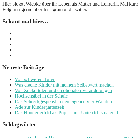
Hier bloggt Wiebke über ihr Leben als Mutter und Lehrerin. Mal kuri
Folgt mir gerne über Instagram und Twitter.
Schaut mal hier…
Neueste Beiträge
Von schweren Türen
Was eigene Kinder mit meinem Selbstwert machen
Von Zuckertüten und emotionalen Veränderungen
Hochsensibel in der Schule
Das Schreckgespenst in den eigenen vier Wänden
Ade zur Kindergartenzeit
Das Hunderterfeld als Popit – mit Unterrichtsmaterial
Schlagwörter