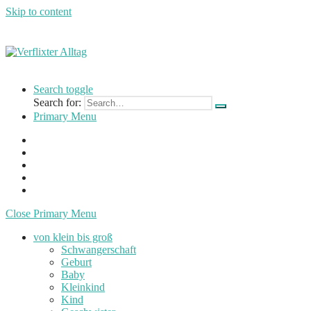
Skip to content
Verflixter
…
Alltag
einer
Search toggle
Mutter
Search for:
und
Primary Menu
Lehrerin
Close Primary Menu
von klein bis groß
Schwangerschaft
Geburt
Baby
Kleinkind
Kind