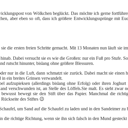
cklungspost von Wölkchen beglückt. Das möchte ich gerne fortführen,
chen, aber eben so oft, dass ich größere Entwicklungssprünge mit Eu
ie die ersten freien Schritte gemacht. Mit 13 Monaten nun läuft sie i
h hinab. Dabei versucht sie es wie die Großen: nur ein Fuß pro Stufe. 
und rutscht hinunter, bislang ohne größere Blessuren.
der nur in die Luft, dann schmatzt sie zurück. Dabei macht sie einen 
in ein breites Grinsen verwandelt.
bel aufzupieksen (allerdings bislang ohne Erfolg) oder ihren Joghurt
and verschwunden ist, an Stelle des Löffels.
Sie malt. Es sieht zwar 
nz bewusst bewegt sie den Stift über das Papier. Manchmal die richti
Rückseite des Stiftes 😉
Schaufel, um Sand auf die Schaufel zu laden und in den Sandeimer zu 
n die richtige Richtung, wenn sie ihn sich falsch in den Mund gesteckt 