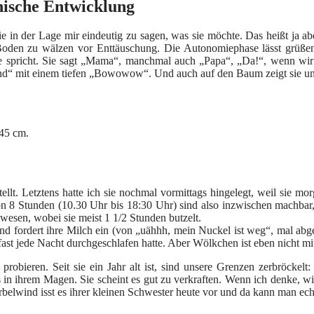
hische Entwicklung
 sie in der Lage mir eindeutig zu sagen, was sie möchte. Das heißt ja ab
oden zu wälzen vor Enttäuschung. Die Autonomiephase lässt grüßen
.Sie spricht. Sie sagt „Mama“, manchmal auch „Papa“, „Da!“, wenn w
und“ mit einem tiefen „Bowowow“. Und auch auf den Baum zeigt sie u
 45 cm.
lt. Letztens hatte ich sie nochmal vormittags hingelegt, weil sie mo
8 Stunden (10.30 Uhr bis 18:30 Uhr) sind also inzwischen machbar, 
esen, wobei sie meist 1 1/2 Stunden butzelt.
d fordert ihre Milch ein (von „uähhh, mein Nuckel ist weg“, mal abg
st jede Nacht durchgeschlafen hatte. Aber Wölkchen ist eben nicht mit 
s probieren. Seit sie ein Jahr alt ist, sind unsere Grenzen zerbröckel
ts in ihrem Magen. Sie scheint es gut zu verkraften. Wenn ich denke, 
rbelwind isst es ihrer kleinen Schwester heute vor und da kann man ec