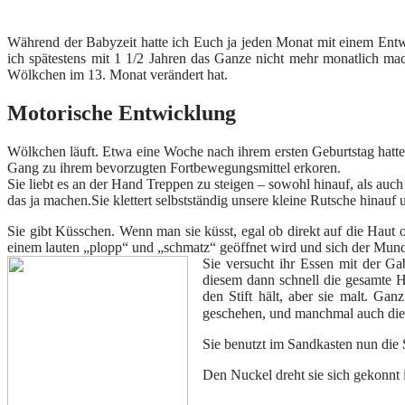
Während der Babyzeit hatte ich Euch ja jeden Monat mit einem Entwi
ich spätestens mit 1 1/2 Jahren das Ganze nicht mehr monatlich ma
Wölkchen im 13. Monat verändert hat.
Motorische Entwicklung
Wölkchen läuft. Etwa eine Woche nach ihrem ersten Geburtstag hatte s
Gang zu ihrem bevorzugten Fortbewegungsmittel erkoren.
Sie liebt es an der Hand Treppen zu steigen – sowohl hinauf, als auc
das ja machen.Sie klettert selbstständig unsere kleine Rutsche hinauf 
Sie gibt Küsschen. Wenn man sie küsst, egal ob direkt auf die Haut o
einem lauten „plopp“ und „schmatz“ geöffnet wird und sich der Mund 
Sie versucht ihr Essen mit der Ga
diesem dann schnell die gesamte H
den Stift hält, aber sie malt. Ga
geschehen, und manchmal auch die 
Sie benutzt im Sandkasten nun die 
Den Nuckel dreht sie sich gekonnt i