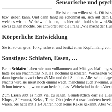
Sensorische und psyc
Sie ist enorm willensstark. Oft ist
bzw. geben kann. Und dann fängt sie schonmal an, sich auf dem B
welches wir mit Wirbelwind hatten, uns hier nicht hold sein wird
etwas zeigen möchte. Sie antwortet auf die Frage „Wie macht der H
Körperliche Entwicklung
Sie ist 80 cm groß, 10 kg. schwer und besitzt einen Kopfumfang von
Sonstiges: Schlafen, Essen, …
Beim
Schlafen
haben wir nun vollkommen auf Mittagsschlaf umgestel
hatte sie am Nachmittag NICHT nochmal geschlafen. Wachzeiten von 
dann irgendwas zwischen 45 Min und drei Stunden. Alles schon dagew
Nachts wird sie meist noch einmal wach, manchmal auch zweimal, un
Schon interessant, wenn man bedenkt, dass Wirbelwind in dem Alter fa
Zum
Essen
gibt es nicht viel zu sagen. Grundsätzlich darf sie alle
Klopse, Sülzwurst, Kekse, Torte, Obst jeder Art usw. landeten berei
waren. Sie hatte mit 1 1/4 Jahren noch keine Kekse gekannt. Aber Wi