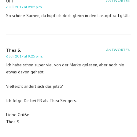
Ulli
ANTWORTEN
6 Juli 2017 at 8:02 p.m.
So schöne Sachen, da hüpf ich doch gleich in den Lostopf ☺️ Lg Ulli
Thea S.
ANTWORTEN
6 Juli 2017 at 9:25 p.m.
Ich habe schon super viel von der Marke gelesen, aber noch nie
etwas davon gehabt.
Vielleicht ändert sich das jetzt?
Ich folge Dir bei FB als Thea Seegers.
Liebe Grüße
Thea S.