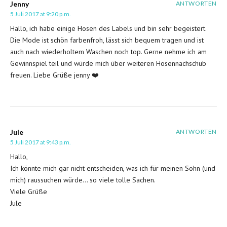
Jenny
ANTWORTEN
5 Juli 2017 at 9:20 p.m.
Hallo, ich habe einige Hosen des Labels und bin sehr begeistert.
Die Mode ist schön farbenfroh, lässt sich bequem tragen und ist
auch nach wiederholtem Waschen noch top. Gerne nehme ich am
Gewinnspiel teil und würde mich über weiteren Hosennachschub
freuen. Liebe Grüße jenny ❤️
Jule
ANTWORTEN
5 Juli 2017 at 9:43 p.m.
Hallo,
Ich könnte mich gar nicht entscheiden, was ich für meinen Sohn (und
mich) raussuchen würde… so viele tolle Sachen.
Viele Grüße
Jule