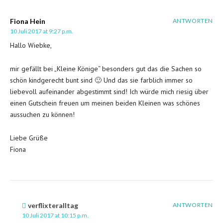
Fiona Hein
ANTWORTEN
10 Juli 2017 at 9:27 p.m.
Hallo Wiebke,
mir gefällt bei „Kleine Könige“ besonders gut das die Sachen so
schön kindgerecht bunt sind 🙂 Und das sie farblich immer so
liebevoll aufeinander abgestimmt sind! Ich würde mich riesig über
einen Gutschein freuen um meinen beiden Kleinen was schönes
aussuchen zu können!
Liebe Grüße
Fiona
verflixteralltag
ANTWORTEN
10 Juli 2017 at 10:15 p.m.