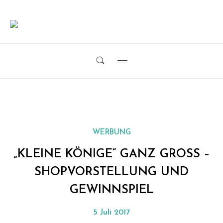
Skip
to
content
…
Verflixter
EINER
MUTTER
Alltag
Search
Primary
UND
toggle
Menu
LEHRERIN
WERBUNG
„KLEINE KÖNIGE“ GANZ GROSS – S
HOPVORSTELLUNG UND G
EWINNSPIEL
Posted
5 Juli 2017
on