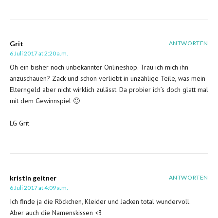
Grit
ANTWORTEN
6 Juli 2017 at 2:20 a.m.
Oh ein bisher noch unbekannter Onlineshop. Trau ich mich ihn
anzuschauen? Zack und schon verliebt in unzählige Teile, was mein
Elterngeld aber nicht wirklich zulässt. Da probier ich’s doch glatt mal
mit dem Gewinnspiel 🙂
LG Grit
kristin geitner
ANTWORTEN
6 Juli 2017 at 4:09 a.m.
Ich finde ja die Röckchen, Kleider und Jacken total wundervoll.
Aber auch die Namenskissen <3