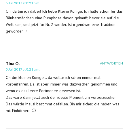
5 Juli 2017 at 8:21 p.m.
Oh, da bin ich dabei! Ich liebe Kleine Könige. Ich hatte schon für das
Räubermädchen eine Pumphose davon gekauft, bevor sie auf die
Welt kam, und jetzt für Nr. 2 wieder. Ist irgendwie eine Tradition
geworden. ?
Tina O.
ANTWORTEN
5 Juli 2017 at 8:21 p.m.
Oh die kleinen Könige… da wollte ich schon immer mal
vorbeifahren. Da ist aber immer was dazwischen gekommen und
wenn es das leere Portmonee gewesen ist.
Das wäre dann jetzt auch der ideale Moment um vorbeizusehen.
Das würde Mausi bestimmt gefallen. Bin mir sicher, die haben was
mit Einhörnern 🙂