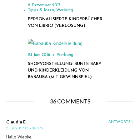
Posted
6 Dezember 2017
on
Tipps & Ideen
Werbung
PERSONALISIERTE KINDERBÜCHER
VON LIBRIO (VERLOSUNG)
Posted
23 Juni 2016
Werbung
on
SHOPVORSTELLUNG: BUNTE BABY-
UND KINDERKLEIDUNG VON
BABAUBA (MIT GEWINNSPIEL)
36 COMMENTS
Claudia E.
ANTWORTEN
5 Juli 2017 at 8:06 p.m.
Hallo Wiebke,