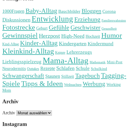
Baby-Alltag
Bloggen
1000Fragen
Bauchbilder
Corona
Entwicklung
Erziehung
Diskussionen
Familienwahnsinn
Fotostrecke
Gefühle
Geschwister
Geburt
Gesundheit
Humor
Gewinnspiel
Herzpost
High-Need
Hochzeit
Kinder-Alltag
Kindergarten
Kindermund
Kind-Alltag
Kleinkind-Alltag
Lehrerzeugs
Knigge
Mama-Alltag
Lieblingsspielzeug
Mini-Post
Mathematik
Schlafen
Schule
Rezepte
Neurodermitis
Outtakes
Schulkind
Tagging-
Tagebuch
Schwangerschaft
Staunen
Stillzeit
Spiele
Tipps & Ideen
Werbung
Working
Weihnachten
Mom
Archiv
Archiv
Instagram