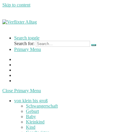
Skip to content
Verflixter
…
Alltag
einer
Search toggle
Mutter
Search for:
und
Primary Menu
Lehrerin
Close Primary Menu
von klein bis groß
Schwangerschaft
Geburt
Baby
Kleinkind
Kind