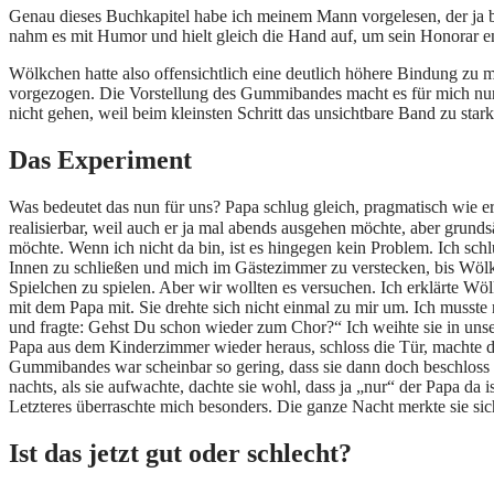
Genau dieses Buchkapitel habe ich meinem Mann vorgelesen, der ja b
nahm es mit Humor und hielt gleich die Hand auf, um sein Honorar e
Wölkchen hatte also offensichtlich eine deutlich höhere Bindung zu m
vorgezogen. Die Vorstellung des Gummibandes macht es für mich nun j
nicht gehen, weil beim kleinsten Schritt das unsichtbare Band zu star
Das Experiment
Was bedeutet das nun für uns? Papa schlug gleich, pragmatisch wie er 
realisierbar, weil auch er ja mal abends ausgehen möchte, aber grund
möchte. Wenn ich nicht da bin, ist es hingegen kein Problem. Ich s
Innen zu schließen und mich im Gästezimmer zu verstecken, bis Wölk
Spielchen zu spielen. Aber wir wollten es versuchen. Ich erklärte Wölkc
mit dem Papa mit. Sie drehte sich nicht einmal zu mir um. Ich musst
und fragte: Gehst Du schon wieder zum Chor?“ Ich weihte sie in unser
Papa aus dem Kinderzimmer wieder heraus, schloss die Tür, machte d
Gummibandes war scheinbar so gering, dass sie dann doch beschloss d
nachts, als sie aufwachte, dachte sie wohl, dass ja „nur“ der Papa d
Letzteres überraschte mich besonders. Die ganze Nacht merkte sie si
Ist das jetzt gut oder schlecht?