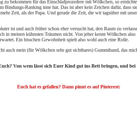
 zu bekommen für das Einschlafprozedere mit Wölkchen, so ernüchtern
 im Bindungs-Ranking inne hat. Das ist aber kein Zeichen dafür, dass sie 
ehr Zeit, als der Papa. Und gerade die Zeit, die wir tagsüber mit unse
luter ist und auch früher schon eher versucht hat, den Raum zu verla
ch in meinen kühnsten Träumen nicht. Von jeher kennt Wölkchen also be
rwartet. Ein bisschen Gewohnheit spielt also wohl auch eine Rolle.
leicht auch mein (für Wölkchen sehr gut sichtbares) Gummiband, das m
i Euch? Von wem lässt sich Euer Kind gut ins Bett bringen, und be
Euch hat es gefallen? Dann pinnt es auf Pinterest: