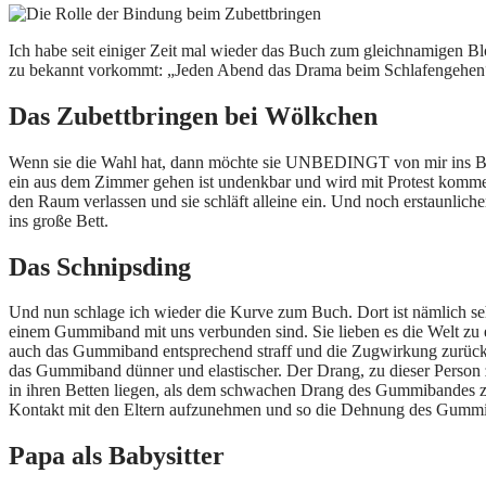
Ich habe seit einiger Zeit mal wieder das Buch zum gleichnamigen Bl
zu bekannt vorkommt: „Jeden Abend das Drama beim Schlafengehen“. 
Das Zubettbringen bei Wölkchen
Wenn sie die Wahl hat, dann möchte sie UNBEDINGT von mir ins Bet
ein aus dem Zimmer gehen ist undenkbar und wird mit Protest kommen
den Raum verlassen und sie schläft alleine ein. Und noch erstaunliche
ins große Bett.
Das Schnipsding
Und nun schlage ich wieder die Kurve zum Buch. Dort ist nämlich seh
einem Gummiband mit uns verbunden sind. Sie lieben es die Welt zu e
auch das Gummiband entsprechend straff und die Zugwirkung zurück zu
das Gummiband dünner und elastischer. Der Drang, zu dieser Person z
in ihren Betten liegen, als dem schwachen Drang des Gummibandes zu 
Kontakt mit den Eltern aufzunehmen und so die Dehnung des Gummiband
Papa als Babysitter