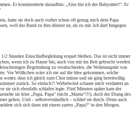
men. Er kommentierte daraufhin: „Also bin ich der Babysitter!“. Er
?
tnis, hatte sie doch auch vorher schon oft genug mich dem Papa
n, weil das Band zu ihm dünner ist, als zu mir. Ich darf hingegen
 1/2 Stunden Einschlafbegleitung erspart bleiben. Das ist nicht immer
ölkchen, wenn ich zu Hause bin, auch von mir ins Bett gebracht werden
fadenscheinigen Begründung zu verabschieden, die Wohnungstür von
orte. Vor Wölkchen wäre ich nie auf die Idee gekommen, solche
ihr weiter, dass ich gleich zum Chor müsse und sie ging bereitwillig
hnzimmer zurück. So einfach?! Wirbelwind schaute mich verdattert an
r sie sich ebenfalls schlafen legte. Fünf Minuten später kam der
melte sie leise „Papa, Papa“ (nicht „Mama“!!!), doch der Drang des
er gehen. Und – selbstverständlich – schlief sie durch. Denn auch
 meldete sich sich dann mit einem zarten „Papa?“ in den Morgen.