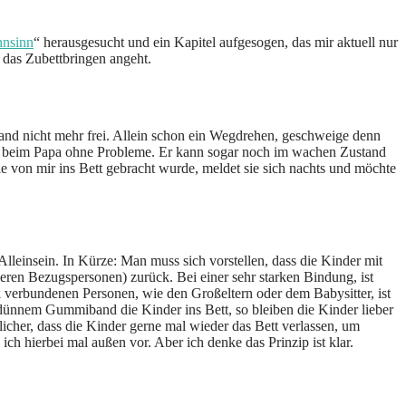
hnsinn
“ herausgesucht und ein Kapitel aufgesogen, das mir aktuell nur
das Zubettbringen angeht.
d nicht mehr frei. Allein schon ein Wegdrehen, geschweige denn
gen beim Papa ohne Probleme. Er kann sogar noch im wachen Zustand
ie von mir ins Bett gebracht wurde, meldet sie sich nachts und möchte
lleinsein. In Kürze: Man muss sich vorstellen, dass die Kinder mit
ren Bezugspersonen) zurück. Bei einer sehr starken Bindung, ist
k verbundenen Personen, wie den Großeltern oder dem Babysitter, ist
 dünnem Gummiband die Kinder ins Bett, so bleiben die Kinder lieber
cher, dass die Kinder gerne mal wieder das Bett verlassen, um
h hierbei mal außen vor. Aber ich denke das Prinzip ist klar.