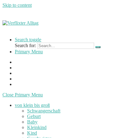
Skip to content
Verflixter
…
Alltag
einer
Search toggle
Mutter
Search for:
und
Primary Menu
Lehrerin
Close Primary Menu
von klein bis groß
Schwangerschaft
Geburt
Baby
Kleinkind
Kind