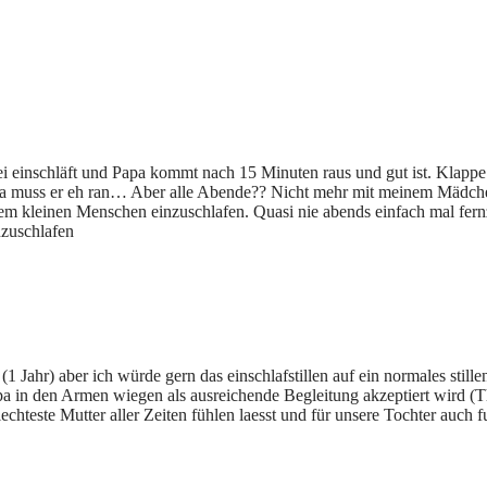
ei einschläft und Papa kommt nach 15 Minuten raus und gut ist. Klappe
 da muss er eh ran… Aber alle Abende?? Nicht mehr mit meinem Mädchen 
em kleinen Menschen einzuschlafen. Quasi nie abends einfach mal fernz
inzuschlafen
1 Jahr) aber ich würde gern das einschlafstillen auf ein normales still
 in den Armen wiegen als ausreichende Begleitung akzeptiert wird (
echteste Mutter aller Zeiten fühlen laesst und für unsere Tochter auch 