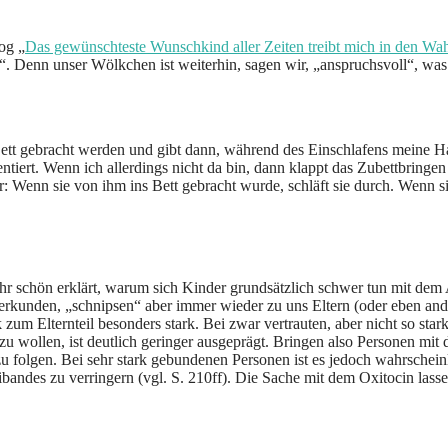
og „
Das gewünschteste Wunschkind aller Zeiten treibt mich in den Wa
Denn unser Wölkchen ist weiterhin, sagen wir, „anspruchsvoll“, was 
t gebracht werden und gibt dann, während des Einschlafens meine Han
tiert. Wenn ich allerdings nicht da bin, dann klappt das Zubettbrin
r: Wenn sie von ihm ins Bett gebracht wurde, schläft sie durch. Wenn s
r schön erklärt, warum sich Kinder grundsätzlich schwer tun mit dem A
rkunden, „schnipsen“ aber immer wieder zu uns Eltern (oder eben ande
m Elternteil besonders stark. Bei zwar vertrauten, aber nicht so star
u wollen, ist deutlich geringer ausgeprägt. Bringen also Personen mit
folgen. Bei sehr stark gebundenen Personen ist es jedoch wahrscheinli
es zu verringern (vgl. S. 210ff). Die Sache mit dem Oxitocin lasse ic