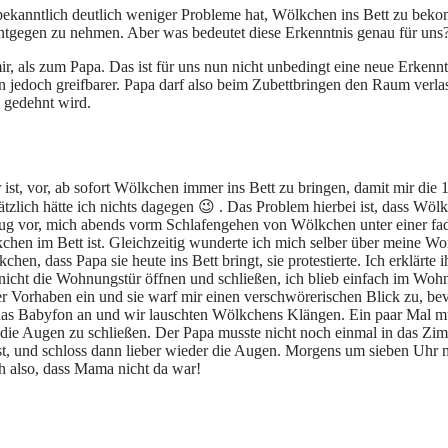
ekanntlich deutlich weniger Probleme hat, Wölkchen ins Bett zu bekom
ntgegen zu nehmen. Aber was bedeutet diese Erkenntnis genau für uns
ir, als zum Papa. Das ist für uns nun nicht unbedingt eine neue Erkenn
edoch greifbarer. Papa darf also beim Zubettbringen den Raum verlasse
k gedehnt wird.
ist, vor, ab sofort Wölkchen immer ins Bett zu bringen, damit mir die 1
sätzlich hätte ich nichts dagegen 😉 . Das Problem hierbei ist, dass W
chlug vor, mich abends vorm Schlafengehen von Wölkchen unter einer 
chen im Bett ist. Gleichzeitig wunderte ich mich selber über meine W
hen, dass Papa sie heute ins Bett bringt, sie protestierte. Ich erklärte 
e nicht die Wohnungstür öffnen und schließen, ich blieb einfach im Wo
 Vorhaben ein und sie warf mir einen verschwörerischen Blick zu, bevo
as Babyfon an und wir lauschten Wölkchens Klängen. Ein paar Mal mur
ie Augen zu schließen. Der Papa musste nicht noch einmal in das Zimm
a ist, und schloss dann lieber wieder die Augen. Morgens um sieben Uhr
ch also, dass Mama nicht da war!