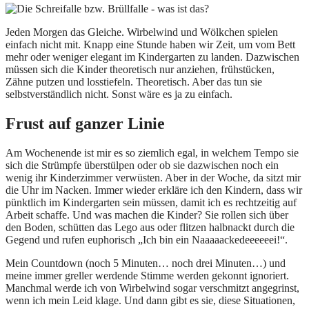
Jeden Morgen das Gleiche. Wirbelwind und Wölkchen spielen
einfach nicht mit. Knapp eine Stunde haben wir Zeit, um vom Bett
mehr oder weniger elegant im Kindergarten zu landen. Dazwischen
müssen sich die Kinder theoretisch nur anziehen, frühstücken,
Zähne putzen und losstiefeln. Theoretisch. Aber das tun sie
selbstverständlich nicht. Sonst wäre es ja zu einfach.
Frust auf ganzer Linie
Am Wochenende ist mir es so ziemlich egal, in welchem Tempo sie
sich die Strümpfe überstülpen oder ob sie dazwischen noch ein
wenig ihr Kinderzimmer verwüsten. Aber in der Woche, da sitzt mir
die Uhr im Nacken. Immer wieder erkläre ich den Kindern, dass wir
pünktlich im Kindergarten sein müssen, damit ich es rechtzeitig auf
Arbeit schaffe. Und was machen die Kinder? Sie rollen sich über
den Boden, schütten das Lego aus oder flitzen halbnackt durch die
Gegend und rufen euphorisch „Ich bin ein Naaaaackedeeeeeei!“.
Mein Countdown (noch 5 Minuten… noch drei Minuten…) und
meine immer greller werdende Stimme werden gekonnt ignoriert.
Manchmal werde ich von Wirbelwind sogar verschmitzt angegrinst,
wenn ich mein Leid klage. Und dann gibt es sie, diese Situationen,