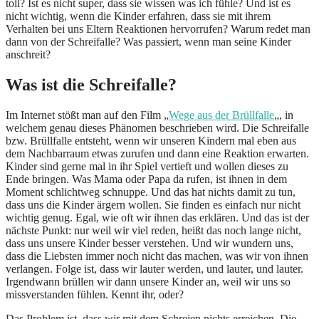
toll? Ist es nicht super, dass sie wissen was ich fühle? Und ist es
nicht wichtig, wenn die Kinder erfahren, dass sie mit ihrem
Verhalten bei uns Eltern Reaktionen hervorrufen? Warum redet man
dann von der Schreifalle? Was passiert, wenn man seine Kinder
anschreit?
Was ist die Schreifalle?
Im Internet stößt man auf den Film „
Wege aus der Brüllfalle
„, in
welchem genau dieses Phänomen beschrieben wird. Die Schreifalle
bzw. Brüllfalle entsteht, wenn wir unseren Kindern mal eben aus
dem Nachbarraum etwas zurufen und dann eine Reaktion erwarten.
Kinder sind gerne mal in ihr Spiel vertieft und wollen dieses zu
Ende bringen. Was Mama oder Papa da rufen, ist ihnen in dem
Moment schlichtweg schnuppe. Und das hat nichts damit zu tun,
dass uns die Kinder ärgern wollen. Sie finden es einfach nur nicht
wichtig genug. Egal, wie oft wir ihnen das erklären. Und das ist der
nächste Punkt: nur weil wir viel reden, heißt das noch lange nicht,
dass uns unsere Kinder besser verstehen. Und wir wundern uns,
dass die Liebsten immer noch nicht das machen, was wir von ihnen
verlangen. Folge ist, dass wir lauter werden, und lauter, und lauter.
Irgendwann brüllen wir dann unsere Kinder an, weil wir uns so
missverstanden fühlen. Kennt ihr, oder?
Das Problem ist, dass wir mit dem Schreien nichts erreichen. Die