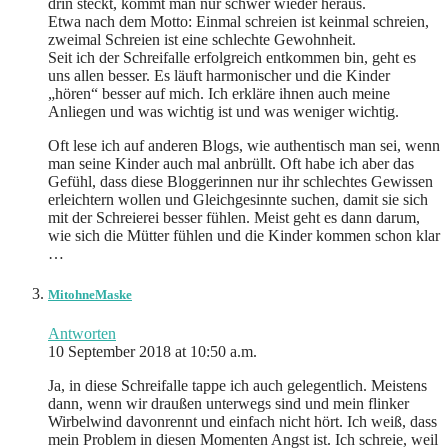
drin steckt, kommt man nur schwer wieder heraus.
Etwa nach dem Motto: Einmal schreien ist keinmal schreien,
zweimal Schreien ist eine schlechte Gewohnheit.
Seit ich der Schreifalle erfolgreich entkommen bin, geht es
uns allen besser. Es läuft harmonischer und die Kinder
„hören“ besser auf mich. Ich erkläre ihnen auch meine
Anliegen und was wichtig ist und was weniger wichtig.
Oft lese ich auf anderen Blogs, wie authentisch man sei, wenn
man seine Kinder auch mal anbrüllt. Oft habe ich aber das
Gefühl, dass diese Bloggerinnen nur ihr schlechtes Gewissen
erleichtern wollen und Gleichgesinnte suchen, damit sie sich
mit der Schreierei besser fühlen. Meist geht es dann darum,
wie sich die Mütter fühlen und die Kinder kommen schon klar
…
MitohneMaske
Antworten
10 September 2018 at 10:50 a.m.
Ja, in diese Schreifalle tappe ich auch gelegentlich. Meistens
dann, wenn wir draußen unterwegs sind und mein flinker
Wirbelwind davonrennt und einfach nicht hört. Ich weiß, dass
mein Problem in diesen Momenten Angst ist. Ich schreie, weil