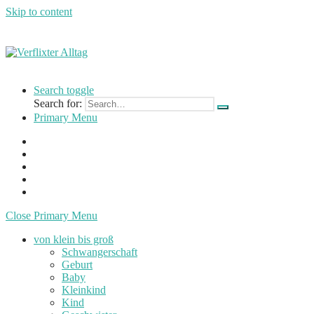
Skip to content
Verflixter
…
Alltag
einer
Search toggle
Mutter
Search for:
und
Primary Menu
Lehrerin
Close Primary Menu
von klein bis groß
Schwangerschaft
Geburt
Baby
Kleinkind
Kind