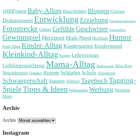
Baby-Alltag
Bloggen
1000Fragen
Bauchbilder
Corona
Entwicklung
Erziehung
Diskussionen
Familienwahnsinn
Fotostrecke
Gefühle
Geschwister
Geburt
Gesundheit
Humor
Gewinnspiel
Herzpost
High-Need
Hochzeit
Kinder-Alltag
Kindergarten
Kindermund
Kind-Alltag
Kleinkind-Alltag
Lehrerzeugs
Knigge
Mama-Alltag
Lieblingsspielzeug
Mini-Post
Mathematik
Schlafen
Schule
Rezepte
Neurodermitis
Outtakes
Schulkind
Tagging-
Tagebuch
Schwangerschaft
Staunen
Stillzeit
Spiele
Tipps & Ideen
Werbung
Working
Weihnachten
Mom
Archiv
Archiv
Instagram