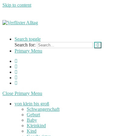
Skip to content
Verflixter
…
Alltag
einer
Search toggle
Mutter
Search for:
und
Primary Menu
Lehrerin
Close Primary Menu
von klein bis groß
Schwangerschaft
Geburt
Baby
Kleinkind
Kind