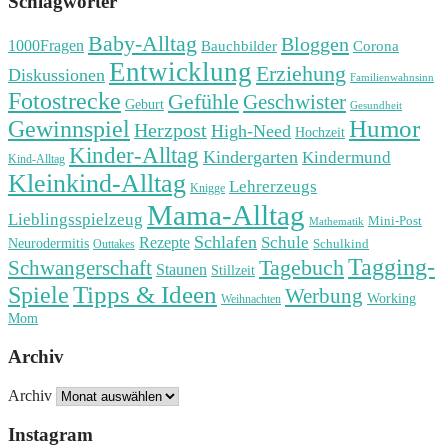
Schlagwörter
Baby-Alltag
Bloggen
1000Fragen
Bauchbilder
Corona
Entwicklung
Erziehung
Diskussionen
Familienwahnsinn
Fotostrecke
Gefühle
Geschwister
Geburt
Gesundheit
Humor
Gewinnspiel
Herzpost
High-Need
Hochzeit
Kinder-Alltag
Kindergarten
Kindermund
Kind-Alltag
Kleinkind-Alltag
Lehrerzeugs
Knigge
Mama-Alltag
Lieblingsspielzeug
Mini-Post
Mathematik
Schlafen
Schule
Rezepte
Neurodermitis
Outtakes
Schulkind
Tagging-
Tagebuch
Schwangerschaft
Staunen
Stillzeit
Spiele
Tipps & Ideen
Werbung
Working
Weihnachten
Mom
Archiv
Archiv
Instagram