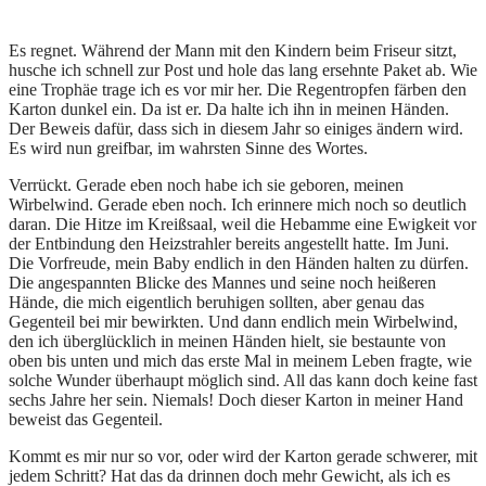
Es regnet. Während der Mann mit den Kindern beim Friseur sitzt,
husche ich schnell zur Post und hole das lang ersehnte Paket ab. Wie
eine Trophäe trage ich es vor mir her. Die Regentropfen färben den
Karton dunkel ein. Da ist er. Da halte ich ihn in meinen Händen.
Der Beweis dafür, dass sich in diesem Jahr so einiges ändern wird.
Es wird nun greifbar, im wahrsten Sinne des Wortes.
Verrückt. Gerade eben noch habe ich sie geboren, meinen
Wirbelwind. Gerade eben noch. Ich erinnere mich noch so deutlich
daran. Die Hitze im Kreißsaal, weil die Hebamme eine Ewigkeit vor
der Entbindung den Heizstrahler bereits angestellt hatte. Im Juni.
Die Vorfreude, mein Baby endlich in den Händen halten zu dürfen.
Die angespannten Blicke des Mannes und seine noch heißeren
Hände, die mich eigentlich beruhigen sollten, aber genau das
Gegenteil bei mir bewirkten. Und dann endlich mein Wirbelwind,
den ich überglücklich in meinen Händen hielt, sie bestaunte von
oben bis unten und mich das erste Mal in meinem Leben fragte, wie
solche Wunder überhaupt möglich sind. All das kann doch keine fast
sechs Jahre her sein. Niemals! Doch dieser Karton in meiner Hand
beweist das Gegenteil.
Kommt es mir nur so vor, oder wird der Karton gerade schwerer, mit
jedem Schritt? Hat das da drinnen doch mehr Gewicht, als ich es