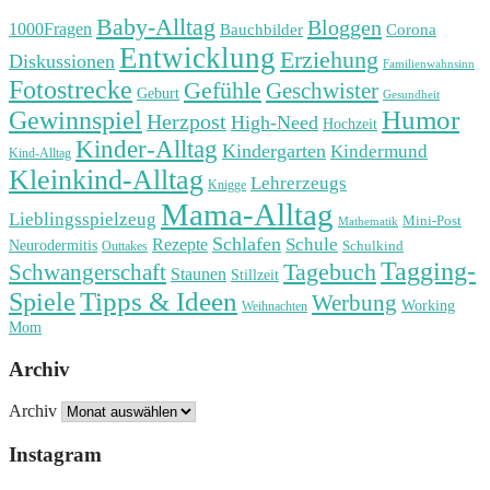
Baby-Alltag
Bloggen
1000Fragen
Bauchbilder
Corona
Entwicklung
Erziehung
Diskussionen
Familienwahnsinn
Fotostrecke
Gefühle
Geschwister
Geburt
Gesundheit
Humor
Gewinnspiel
Herzpost
High-Need
Hochzeit
Kinder-Alltag
Kindergarten
Kindermund
Kind-Alltag
Kleinkind-Alltag
Lehrerzeugs
Knigge
Mama-Alltag
Lieblingsspielzeug
Mini-Post
Mathematik
Schlafen
Schule
Rezepte
Neurodermitis
Outtakes
Schulkind
Tagging-
Tagebuch
Schwangerschaft
Staunen
Stillzeit
Spiele
Tipps & Ideen
Werbung
Working
Weihnachten
Mom
Archiv
Archiv
Instagram