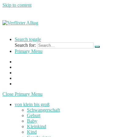
Skip to content
…
Verflixter
einer
Search toggle
Mutter
Search for:
Alltag
und
Primary Menu
Lehrerin
Close Primary Menu
von klein bis groß
Schwangerschaft
Geburt
Baby
Kleinkind
Kind